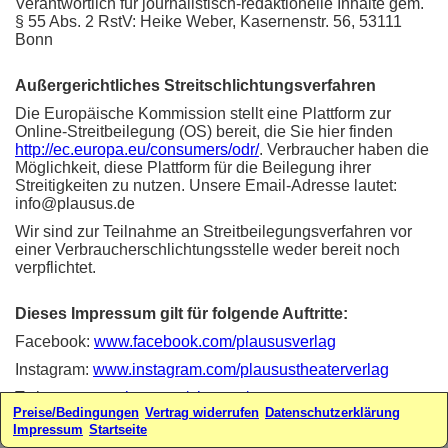
Verantwortlich für journalistisch-redaktionelle Inhalte gem.
§ 55 Abs. 2 RstV: Heike Weber, Kasernenstr. 56, 53111
Bonn
Außergerichtliches Streitschlichtungsverfahren
Die Europäische Kommission stellt eine Plattform zur
Online-Streitbeilegung (OS) bereit, die Sie hier finden
http://ec.europa.eu/consumers/odr/
. Verbraucher haben die
Möglichkeit, diese Plattform für die Beilegung ihrer
Streitigkeiten zu nutzen. Unsere Email-Adresse lautet:
info@plausus.de
Wir sind zur Teilnahme an Streitbeilegungsverfahren vor
einer Verbraucherschlichtungsstelle weder bereit noch
verpflichtet.
Dieses Impressum gilt für folgende Auftritte:
Facebook:
www.facebook.com/plaususverlag
Instagram:
www.instagram.com/plausustheaterverlag
Twitter:
www.twitter.com/plausus/
Preise/Bedingungen
Vertrag widerrufen
Datenschutzerklärung
Webseiten:
www.plausus.de
-
www.sketchfabrik.de
Impressum
Startseite