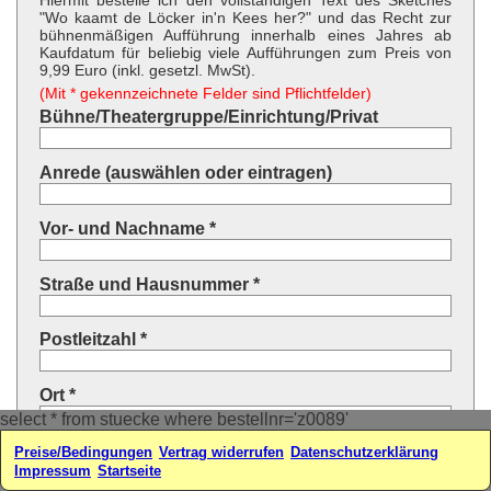
Hiermit bestelle ich den vollständigen Text des Sketches
"Wo kaamt de Löcker in'n Kees her?" und das Recht zur
bühnenmäßigen Aufführung innerhalb eines Jahres ab
Kaufdatum für beliebig viele Aufführungen zum Preis von
9,99 Euro (inkl. gesetzl. MwSt).
(Mit * gekennzeichnete Felder sind Pflichtfelder)
Bühne/Theatergruppe/Einrichtung/Privat
Anrede (auswählen oder eintragen)
Vor- und Nachname *
Straße und Hausnummer *
Postleitzahl *
Ort *
select * from stuecke where bestellnr='z0089'
Land * (auswählen oder eintragen)
Preise/Bedingungen
Vertrag widerrufen
Datenschutzerklärung
Impressum
Startseite