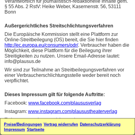
Verantwortlich für journalistisch-redaktionelle Inhalte gem.
§ 55 Abs. 2 RstV: Heike Weber, Kasernenstr. 56, 53111
Bonn
Außergerichtliches Streitschlichtungsverfahren
Die Europäische Kommission stellt eine Plattform zur
Online-Streitbeilegung (OS) bereit, die Sie hier finden
http://ec.europa.eu/consumers/odr/
. Verbraucher haben die
Möglichkeit, diese Plattform für die Beilegung ihrer
Streitigkeiten zu nutzen. Unsere Email-Adresse lautet:
info@plausus.de
Wir sind zur Teilnahme an Streitbeilegungsverfahren vor
einer Verbraucherschlichtungsstelle weder bereit noch
verpflichtet.
Dieses Impressum gilt für folgende Auftritte:
Facebook:
www.facebook.com/plaususverlag
Instagram:
www.instagram.com/plausustheaterverlag
Twitter:
www.twitter.com/plausus/
Preise/Bedingungen
Vertrag widerrufen
Datenschutzerklärung
Webseiten:
www.plausus.de
-
www.sketchfabrik.de
Impressum
Startseite