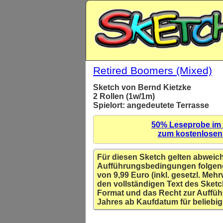
Retired Boomers (Mixed)
Sketch von Bernd Kietzke
2 Rollen (1w/1m)
Spielort: angedeutete Terrasse
50% Leseprobe im
zum kostenlose
Für diesen Sketch gelten abweic
Aufführungsbedingungen folgen
von 9,99 Euro (inkl. gesetzl. Mehr
den vollständigen Text des Sketc
Format und das Recht zur Auffüh
Jahres ab Kaufdatum für beliebig