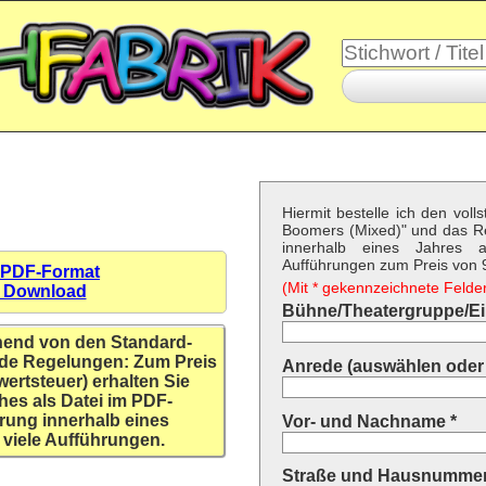
Hiermit bestelle ich den voll
Boomers (Mixed)" und das R
innerhalb eines Jahres a
Aufführungen zum Preis von 9,
 PDF-Format
(Mit * gekennzeichnete Felder 
n Download
Bühne/Theatergruppe/Ein
hend von den Standard-
de Regelungen: Zum Preis
Anrede (auswählen oder 
wertsteuer) erhalten Sie
hes als Datei im PDF-
rung innerhalb eines
Vor- und Nachname *
 viele Aufführungen.
Straße und Hausnummer