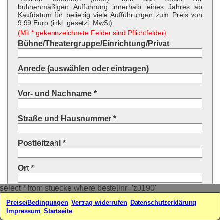
bühnenmäßigen Aufführung innerhalb eines Jahres ab
Kaufdatum für beliebig viele Aufführungen zum Preis von
9,99 Euro (inkl. gesetzl. MwSt).
(Mit * gekennzeichnete Felder sind Pflichtfelder)
Bühne/Theatergruppe/Einrichtung/Privat
Anrede (auswählen oder eintragen)
Vor- und Nachname *
Straße und Hausnummer *
Postleitzahl *
Ort *
select * from stuecke where bestellnr='z0190'
Land * (auswählen oder eintragen)
Preise/Bedingungen
Vertrag widerrufen
Datenschutzerklärung
Impressum
Startseite
Ihre E-Mail-Adresse*