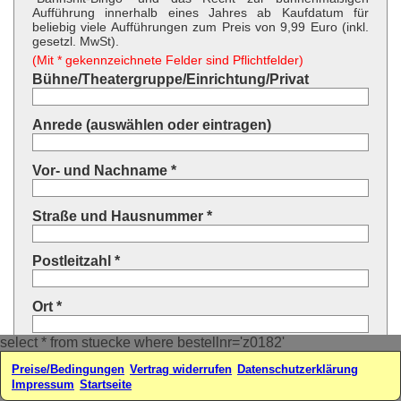
Aufführung innerhalb eines Jahres ab Kaufdatum für
beliebig viele Aufführungen zum Preis von 9,99 Euro (inkl.
gesetzl. MwSt).
(Mit * gekennzeichnete Felder sind Pflichtfelder)
Bühne/Theatergruppe/Einrichtung/Privat
Anrede (auswählen oder eintragen)
Vor- und Nachname *
Straße und Hausnummer *
Postleitzahl *
Ort *
select * from stuecke where bestellnr='z0182'
Land * (auswählen oder eintragen)
Preise/Bedingungen
Vertrag widerrufen
Datenschutzerklärung
Impressum
Startseite
Ihre E-Mail-Adresse*