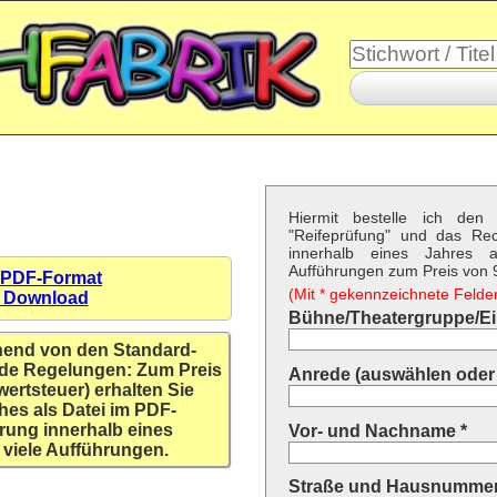
Hiermit bestelle ich den 
"Reifeprüfung" und das Re
innerhalb eines Jahres a
Aufführungen zum Preis von 9,
 PDF-Format
(Mit * gekennzeichnete Felder 
n Download
Bühne/Theatergruppe/Ein
hend von den Standard-
de Regelungen: Zum Preis
Anrede (auswählen oder 
wertsteuer) erhalten Sie
hes als Datei im PDF-
rung innerhalb eines
Vor- und Nachname *
 viele Aufführungen.
Straße und Hausnummer