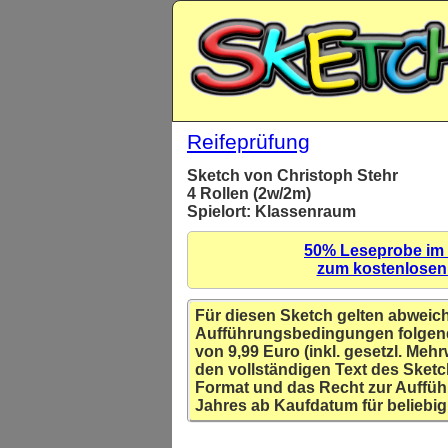
Reifeprüfung
Sketch von Christoph Stehr
4 Rollen (2w/2m)
Spielort: Klassenraum
50% Leseprobe im
zum kostenlose
Für diesen Sketch gelten abweic
Aufführungsbedingungen folgen
von 9,99 Euro (inkl. gesetzl. Mehr
den vollständigen Text des Sketc
Format und das Recht zur Auffüh
Jahres ab Kaufdatum für beliebig