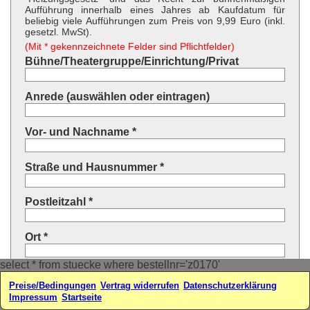
Aufführung innerhalb eines Jahres ab Kaufdatum für
beliebig viele Aufführungen zum Preis von 9,99 Euro (inkl.
gesetzl. MwSt).
(Mit * gekennzeichnete Felder sind Pflichtfelder)
Bühne/Theatergruppe/Einrichtung/Privat
Anrede (auswählen oder eintragen)
Vor- und Nachname *
Straße und Hausnummer *
Postleitzahl *
Ort *
select * from stuecke where bestellnr='z0170'
Land * (auswählen oder eintragen)
Preise/Bedingungen
Vertrag widerrufen
Datenschutzerklärung
Impressum
Startseite
Ihre E-Mail-Adresse*