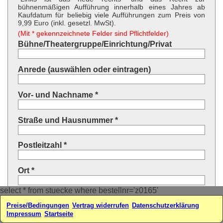
bühnenmäßigen Aufführung innerhalb eines Jahres ab
Kaufdatum für beliebig viele Aufführungen zum Preis von
9,99 Euro (inkl. gesetzl. MwSt).
(Mit * gekennzeichnete Felder sind Pflichtfelder)
Bühne/Theatergruppe/Einrichtung/Privat
Anrede (auswählen oder eintragen)
Vor- und Nachname *
Straße und Hausnummer *
Postleitzahl *
Ort *
select * from stuecke where bestellnr='z0165'
Land * (auswählen oder eintragen)
Preise/Bedingungen
Vertrag widerrufen
Datenschutzerklärung
Impressum
Startseite
Ihre E-Mail-Adresse*