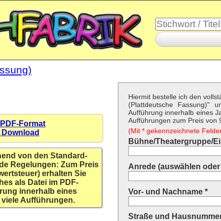
assung)
Hiermit bestelle ich den voll
(Plattdeutsche Fassung)" 
Aufführung innerhalb eines Ja
Aufführungen zum Preis von 9,
 PDF-Format
(Mit * gekennzeichnete Felder 
n Download
Bühne/Theatergruppe/Ein
hend von den Standard-
de Regelungen: Zum Preis
Anrede (auswählen oder 
wertsteuer) erhalten Sie
hes als Datei im PDF-
rung innerhalb eines
Vor- und Nachname *
 viele Aufführungen.
Straße und Hausnummer