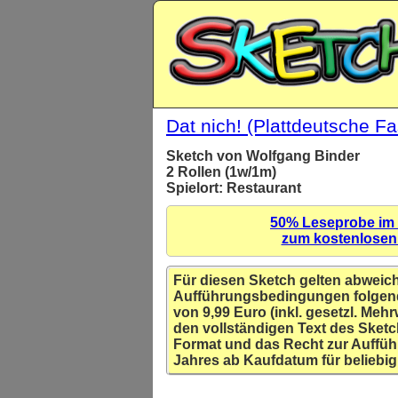
Dat nich! (Plattdeutsche F
Sketch von Wolfgang Binder
2 Rollen (1w/1m)
Spielort: Restaurant
50% Leseprobe im
zum kostenlose
Für diesen Sketch gelten abweic
Aufführungsbedingungen folgen
von 9,99 Euro (inkl. gesetzl. Mehr
den vollständigen Text des Sketc
Format und das Recht zur Auffüh
Jahres ab Kaufdatum für beliebig