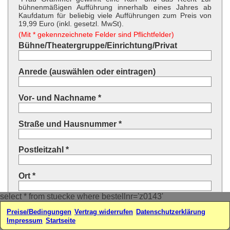
bühnenmäßigen Aufführung innerhalb eines Jahres ab
Kaufdatum für beliebig viele Aufführungen zum Preis von
19,99 Euro (inkl. gesetzl. MwSt).
(Mit * gekennzeichnete Felder sind Pflichtfelder)
Bühne/Theatergruppe/Einrichtung/Privat
Anrede (auswählen oder eintragen)
Vor- und Nachname *
Straße und Hausnummer *
Postleitzahl *
Ort *
select * from stuecke where bestellnr='z0143'
Land * (auswählen oder eintragen)
Preise/Bedingungen
Vertrag widerrufen
Datenschutzerklärung
Impressum
Startseite
Ihre E-Mail-Adresse*