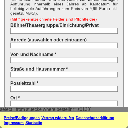
Aufführung innerhalb eines Jahres ab Kaufdatum für
beliebig viele Aufführungen zum Preis von 9,99 Euro (inkl.
gesetzl. MwSt).
(Mit * gekennzeichnete Felder sind Pflichtfelder)
Bühne/Theatergruppe/Einrichtung/Privat
Anrede (auswählen oder eintragen)
Vor- und Nachname *
Straße und Hausnummer *
Postleitzahl *
Ort *
select * from stuecke where bestellnr='z0138'
Land * (auswählen oder eintragen)
Preise/Bedingungen
Vertrag widerrufen
Datenschutzerklärung
Impressum
Startseite
Ihre E-Mail-Adresse*