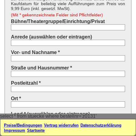
Kaufdatum für beliebig viele Aufführungen zum Preis von
9,99 Euro (inkl. gesetzl. MwSt).
(Mit * gekennzeichnete Felder sind Pflichtfelder)
Bühne/Theatergruppe/Einrichtung/Privat
Anrede (auswählen oder eintragen)
Vor- und Nachname *
Straße und Hausnummer *
Postleitzahl *
Ort *
Land * (auswählen oder eintragen)
select * from stuecke where bestellnr='z0131'
Preise/Bedingungen
Vertrag widerrufen
Datenschutzerklärung
Ihre E-Mail-Adresse*
Impressum
Startseite