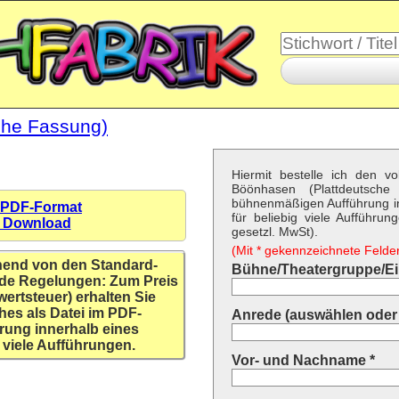
che Fassung)
Hiermit bestelle ich den v
Böönhasen (Plattdeutsch
bühnenmäßigen Aufführung i
 PDF-Format
für beliebig viele Aufführu
n Download
gesetzl. MwSt).
(Mit * gekennzeichnete Felder 
hend von den Standard-
Bühne/Theatergruppe/Ein
de Regelungen: Zum Preis
wertsteuer) erhalten Sie
hes als Datei im PDF-
Anrede (auswählen oder 
rung innerhalb eines
 viele Aufführungen.
Vor- und Nachname *