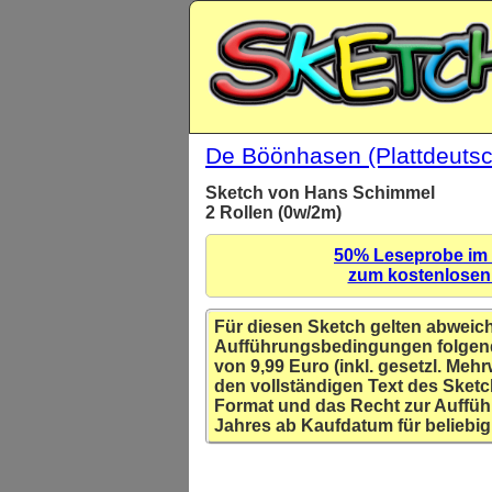
De Böönhasen (Plattdeuts
Sketch von Hans Schimmel
2 Rollen (0w/2m)
50% Leseprobe im
zum kostenlose
Für diesen Sketch gelten abweic
Aufführungsbedingungen folgen
von 9,99 Euro (inkl. gesetzl. Mehr
den vollständigen Text des Sketc
Format und das Recht zur Auffüh
Jahres ab Kaufdatum für beliebig