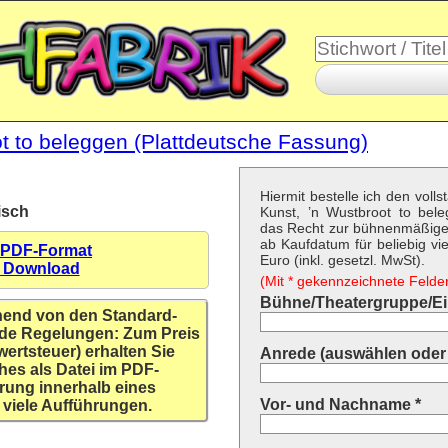
t to beleggen (Plattdeutsche Fassung)
Hiermit bestelle ich den voll
isch
Kunst, ’n Wustbroot to bel
das Recht zur bühnenmäßigen
ab Kaufdatum für beliebig vi
 PDF-Format
Euro (inkl. gesetzl. MwSt).
n Download
(Mit * gekennzeichnete Felder 
Bühne/Theatergruppe/Ein
hend von den Standard-
de Regelungen: Zum Preis
wertsteuer) erhalten Sie
Anrede (auswählen oder 
hes als Datei im PDF-
rung innerhalb eines
Vor- und Nachname *
 viele Aufführungen.