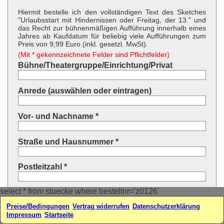
Hiermit bestelle ich den vollständigen Text des Sketches
"Urlaubsstart mit Hindernissen oder Freitag, der 13." und
das Recht zur bühnenmäßigen Aufführung innerhalb eines
Jahres ab Kaufdatum für beliebig viele Aufführungen zum
Preis von 9,99 Euro (inkl. gesetzl. MwSt).
(Mit * gekennzeichnete Felder sind Pflichtfelder)
Bühne/Theatergruppe/Einrichtung/Privat
Anrede (auswählen oder eintragen)
Vor- und Nachname *
Straße und Hausnummer *
Postleitzahl *
select * from stuecke where bestellnr='z0126'
Ort *
Preise/Bedingungen
Vertrag widerrufen
Datenschutzerklärung
Impressum
Startseite
Land * (auswählen oder eintragen)