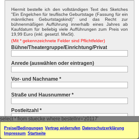
Hiermit bestelle ich den vollständigen Text des Sketches
"Ein Engelchen für teuflische Geburtstage (Fassung für ein
männliches Geburtstagskind)" und das Recht zur
bühnenmäßigen Aufführung innerhalb eines Jahres ab
Kaufdatum für beliebig viele Aufführungen zum Preis von
19,99 Euro (inkl. gesetzl. MwSt).
(Mit * gekennzeichnete Felder sind Pflichtfelder)
Bühne/Theatergruppe/Einrichtung/Privat
Anrede (auswählen oder eintragen)
Vor- und Nachname *
Straße und Hausnummer *
Postleitzahl *
select * from stuecke where bestellnr='z0117'
Ort *
Preise/Bedingungen
Vertrag widerrufen
Datenschutzerklärung
Impressum
Startseite