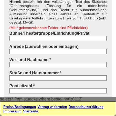
Hiermit bestelle ich den vollständigen Text des Sketches
"Geburtstagsstück (Fassung für ein männliches
Geburtstagskind)" und das Recht zur bühnenmäßigen
Aufführung innerhalb eines Jahres ab Kaufdatum für
beliebig viele Aufführungen zum Preis von 19,99 Euro (inkl.
gesetzl. MwSt).
(Mit * gekennzeichnete Felder sind Pflichtfelder)
Bühne/Theatergruppe/Einrichtung/Privat
Anrede (auswählen oder eintragen)
Vor- und Nachname *
Straße und Hausnummer *
Postleitzahl *
select * from stuecke where bestellnr='z0112'
Ort *
Preise/Bedingungen
Vertrag widerrufen
Datenschutzerklärung
Impressum
Startseite
Land * (auswählen oder eintragen)