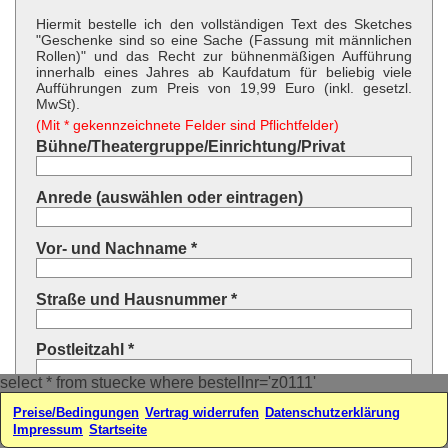
Hiermit bestelle ich den vollständigen Text des Sketches
"Geschenke sind so eine Sache (Fassung mit männlichen
Rollen)" und das Recht zur bühnenmäßigen Aufführung
innerhalb eines Jahres ab Kaufdatum für beliebig viele
Aufführungen zum Preis von 19,99 Euro (inkl. gesetzl.
MwSt).
(Mit * gekennzeichnete Felder sind Pflichtfelder)
Bühne/Theatergruppe/Einrichtung/Privat
Anrede (auswählen oder eintragen)
Vor- und Nachname *
Straße und Hausnummer *
Postleitzahl *
select * from stuecke where bestellnr='z0111'
Ort *
Preise/Bedingungen
Vertrag widerrufen
Datenschutzerklärung
Impressum
Startseite