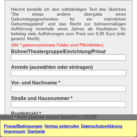
Hiermit bestelle ich den vollständigen Text des Sketches
"Die etwas andere übergabe eines
Geburtstagsgeschenkes für ein männliches
Geburtstagskind" und das Recht zur bühnenmäßigen
Aufführung innerhalb eines Jahres ab Kaufdatum für
beliebig viele Aufführungen zum Preis von 9,99 Euro (inkl.
gesetzl. MwSt).
(Mit * gekennzeichnete Felder sind Pflichtfelder)
Bühne/Theatergruppe/Einrichtung/Privat
Anrede (auswählen oder eintragen)
Vor- und Nachname *
Straße und Hausnummer *
Postleitzahl *
select * from stuecke where bestellnr='z0109'
Preise/Bedingungen
Vertrag widerrufen
Datenschutzerklärung
Ort *
Impressum
Startseite