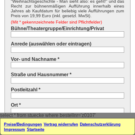
"Weihnachtsgeschichte - Man sieht also: es geht!" und das
Recht zur bühnenmäßigen Aufführung innerhalb eines
Jahres ab Kaufdatum für beliebig viele Aufführungen zum
Preis von 19,99 Euro (inkl. gesetzl. MwSt).
(Mit * gekennzeichnete Felder sind Pflichtfelder)
Bühne/Theatergruppe/Einrichtung/Privat
Anrede (auswählen oder eintragen)
Vor- und Nachname *
Straße und Hausnummer *
Postleitzahl *
Ort *
select * from stuecke where bestellnr='z0107'
Land * (auswählen oder eintragen)
Preise/Bedingungen
Vertrag widerrufen
Datenschutzerklärung
Impressum
Startseite