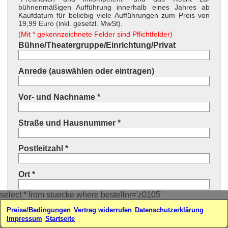
bühnenmäßigen Aufführung innerhalb eines Jahres ab
Kaufdatum für beliebig viele Aufführungen zum Preis von
19,99 Euro (inkl. gesetzl. MwSt).
(Mit * gekennzeichnete Felder sind Pflichtfelder)
Bühne/Theatergruppe/Einrichtung/Privat
Anrede (auswählen oder eintragen)
Vor- und Nachname *
Straße und Hausnummer *
Postleitzahl *
Ort *
select * from stuecke where bestellnr='z0105'
Land * (auswählen oder eintragen)
Preise/Bedingungen
Vertrag widerrufen
Datenschutzerklärung
Impressum
Startseite
Ihre E-Mail-Adresse*