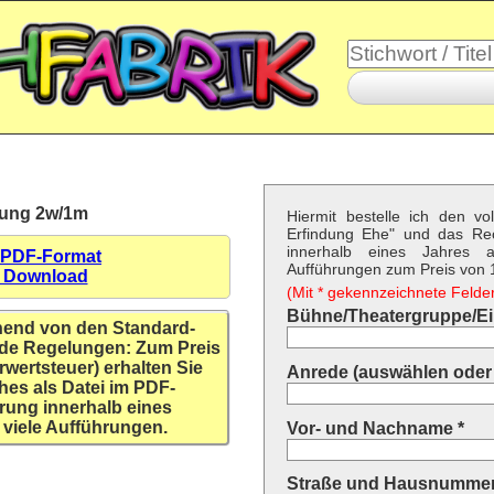
tzung 2w/1m
Hiermit bestelle ich den vo
Erfindung Ehe" und das Re
innerhalb eines Jahres a
 PDF-Format
Aufführungen zum Preis von 1
n Download
(Mit * gekennzeichnete Felder 
Bühne/Theatergruppe/Ein
hend von den Standard-
de Regelungen: Zum Preis
rwertsteuer) erhalten Sie
Anrede (auswählen oder 
hes als Datei im PDF-
rung innerhalb eines
 viele Aufführungen.
Vor- und Nachname *
Straße und Hausnummer