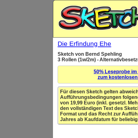
Die Erfindung Ehe
Sketch von Bernd Spehling
3 Rollen (1w/2m) - Alternativbese
50% Leseprobe im
zum kostenlose
Für diesen Sketch gelten abweic
Aufführungsbedingungen folgen
von 19,99 Euro (inkl. gesetzl. Meh
den vollständigen Text des Sketc
Format und das Recht zur Auffüh
Jahres ab Kaufdatum für beliebig