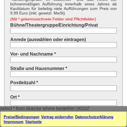
bühnenmäßigen Aufführung innerhalb eines Jahres ab
Kaufdatum für beliebig viele Aufführungen zum Preis von
9,99 Euro (inkl. gesetzl. MwSt).
(Mit * gekennzeichnete Felder sind Pflichtfelder)
Bühne/Theatergruppe/Einrichtung/Privat
Anrede (auswählen oder eintragen)
Vor- und Nachname *
Straße und Hausnummer *
Postleitzahl *
Ort *
select * from stuecke where bestellnr='z0102'
Land * (auswählen oder eintragen)
Preise/Bedingungen
Vertrag widerrufen
Datenschutzerklärung
Impressum
Startseite
Ihre E-Mail-Adresse*