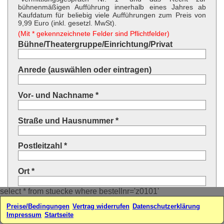
bühnenmäßigen Aufführung innerhalb eines Jahres ab
Kaufdatum für beliebig viele Aufführungen zum Preis von
9,99 Euro (inkl. gesetzl. MwSt).
(Mit * gekennzeichnete Felder sind Pflichtfelder)
Bühne/Theatergruppe/Einrichtung/Privat
Anrede (auswählen oder eintragen)
Vor- und Nachname *
Straße und Hausnummer *
Postleitzahl *
Ort *
select * from stuecke where bestellnr='z0101'
Land * (auswählen oder eintragen)
Preise/Bedingungen
Vertrag widerrufen
Datenschutzerklärung
Impressum
Startseite
Ihre E-Mail-Adresse*