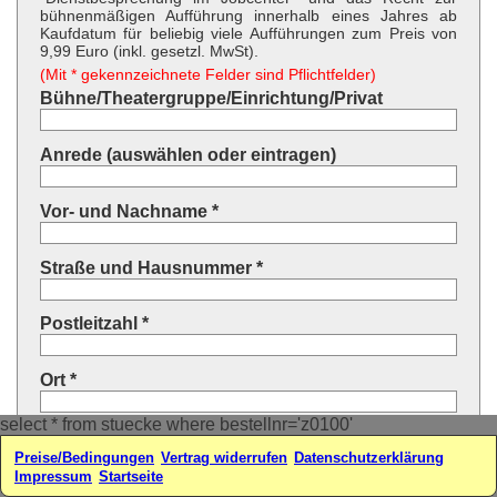
bühnenmäßigen Aufführung innerhalb eines Jahres ab
Kaufdatum für beliebig viele Aufführungen zum Preis von
9,99 Euro (inkl. gesetzl. MwSt).
(Mit * gekennzeichnete Felder sind Pflichtfelder)
Bühne/Theatergruppe/Einrichtung/Privat
Anrede (auswählen oder eintragen)
Vor- und Nachname *
Straße und Hausnummer *
Postleitzahl *
Ort *
select * from stuecke where bestellnr='z0100'
Land * (auswählen oder eintragen)
Preise/Bedingungen
Vertrag widerrufen
Datenschutzerklärung
Impressum
Startseite
Ihre E-Mail-Adresse*