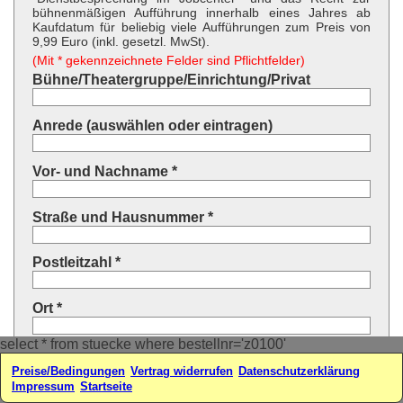
bühnenmäßigen Aufführung innerhalb eines Jahres ab
Kaufdatum für beliebig viele Aufführungen zum Preis von
9,99 Euro (inkl. gesetzl. MwSt).
(Mit * gekennzeichnete Felder sind Pflichtfelder)
Bühne/Theatergruppe/Einrichtung/Privat
Anrede (auswählen oder eintragen)
Vor- und Nachname *
Straße und Hausnummer *
Postleitzahl *
Ort *
select * from stuecke where bestellnr='z0100'
Land * (auswählen oder eintragen)
Preise/Bedingungen
Vertrag widerrufen
Datenschutzerklärung
Impressum
Startseite
Ihre E-Mail-Adresse*