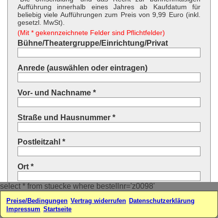
Aufführung innerhalb eines Jahres ab Kaufdatum für
beliebig viele Aufführungen zum Preis von 9,99 Euro (inkl.
gesetzl. MwSt).
(Mit * gekennzeichnete Felder sind Pflichtfelder)
Bühne/Theatergruppe/Einrichtung/Privat
Anrede (auswählen oder eintragen)
Vor- und Nachname *
Straße und Hausnummer *
Postleitzahl *
Ort *
select * from stuecke where bestellnr='z0098'
Land * (auswählen oder eintragen)
Preise/Bedingungen
Vertrag widerrufen
Datenschutzerklärung
Impressum
Startseite
Ihre E-Mail-Adresse*