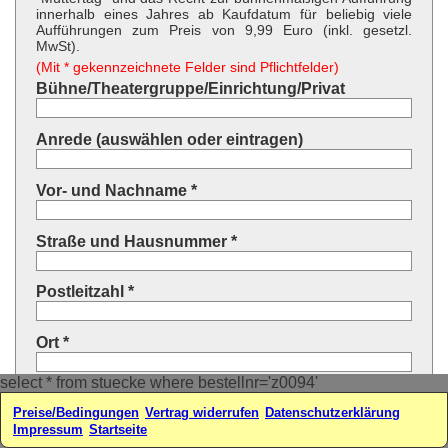
innerhalb eines Jahres ab Kaufdatum für beliebig viele
Aufführungen zum Preis von 9,99 Euro (inkl. gesetzl.
MwSt).
(Mit * gekennzeichnete Felder sind Pflichtfelder)
Bühne/Theatergruppe/Einrichtung/Privat
Anrede (auswählen oder eintragen)
Vor- und Nachname *
Straße und Hausnummer *
Postleitzahl *
Ort *
select * from stuecke where bestellnr='z0094'
Land * (auswählen oder eintragen)
Preise/Bedingungen
Vertrag widerrufen
Datenschutzerklärung
Impressum
Startseite
Ihre E-Mail-Adresse*