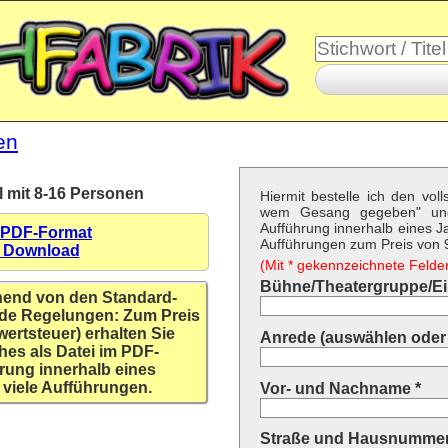
en
l mit 8-16 Personen
Hiermit bestelle ich den vol
wem Gesang gegeben" un
Aufführung innerhalb eines Ja
 PDF-Format
Aufführungen zum Preis von 9,
n Download
(Mit * gekennzeichnete Felder 
Bühne/Theatergruppe/Ein
hend von den Standard-
de Regelungen: Zum Preis
wertsteuer) erhalten Sie
Anrede (auswählen oder 
hes als Datei im PDF-
rung innerhalb eines
 viele Aufführungen.
Vor- und Nachname *
Straße und Hausnummer