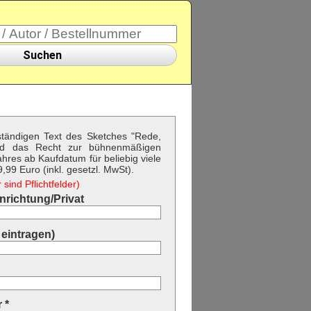
Suchen
lständigen Text des Sketches "Rede,
d das Recht zur bühnenmäßigen
hres ab Kaufdatum für beliebig viele
99 Euro (inkl. gesetzl. MwSt).
sind Pflichtfelder)
richtung/Privat
eintragen)
 *