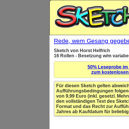
Rede, wem Gesang gegeb
Sketch von Horst Helfrich
16 Rollen - Besetzung w/m variabe
50% Leseprobe im
zum kostenlose
Für diesen Sketch gelten abweic
Aufführungsbedingungen folgen
von 9,99 Euro (inkl. gesetzl. Mehr
den vollständigen Text des Sketc
Format und das Recht zur Auffüh
Jahres ab Kaufdatum für beliebig