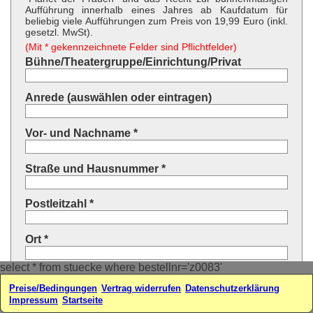
Aufführung innerhalb eines Jahres ab Kaufdatum für
beliebig viele Aufführungen zum Preis von 19,99 Euro (inkl.
gesetzl. MwSt).
(Mit * gekennzeichnete Felder sind Pflichtfelder)
Bühne/Theatergruppe/Einrichtung/Privat
Anrede (auswählen oder eintragen)
Vor- und Nachname *
Straße und Hausnummer *
Postleitzahl *
Ort *
select * from stuecke where bestellnr='z0083'
Land * (auswählen oder eintragen)
Preise/Bedingungen
Vertrag widerrufen
Datenschutzerklärung
Impressum
Startseite
Ihre E-Mail-Adresse*