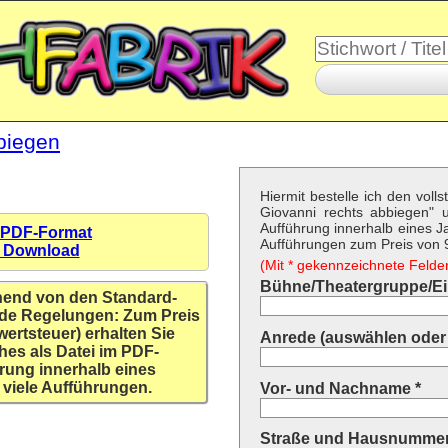
biegen
Hiermit bestelle ich den vol
Giovanni rechts abbiegen"
Aufführung innerhalb eines Ja
 PDF-Format
Aufführungen zum Preis von 9,
n Download
(Mit * gekennzeichnete Felder 
Bühne/Theatergruppe/Ein
hend von den Standard-
de Regelungen: Zum Preis
wertsteuer) erhalten Sie
Anrede (auswählen oder 
hes als Datei im PDF-
rung innerhalb eines
 viele Aufführungen.
Vor- und Nachname *
Straße und Hausnummer