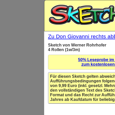
Zu Don Giovanni rechts ab
Sketch von Werner Rohrhofer
4 Rollen (1w/3m)
50% Leseprobe im
zum kostenlose
Für diesen Sketch gelten abweic
Aufführungsbedingungen folgen
von 9,99 Euro (inkl. gesetzl. Mehr
den vollständigen Text des Sketc
Format und das Recht zur Auffüh
Jahres ab Kaufdatum für beliebig