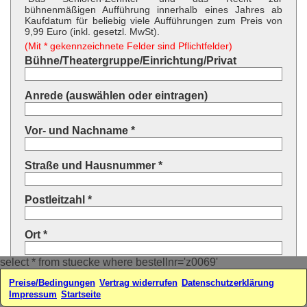
bühnenmäßigen Aufführung innerhalb eines Jahres ab
Kaufdatum für beliebig viele Aufführungen zum Preis von
9,99 Euro (inkl. gesetzl. MwSt).
(Mit * gekennzeichnete Felder sind Pflichtfelder)
Bühne/Theatergruppe/Einrichtung/Privat
Anrede (auswählen oder eintragen)
Vor- und Nachname *
Straße und Hausnummer *
Postleitzahl *
Ort *
select * from stuecke where bestellnr='z0069'
Land * (auswählen oder eintragen)
Preise/Bedingungen
Vertrag widerrufen
Datenschutzerklärung
Impressum
Startseite
Ihre E-Mail-Adresse*