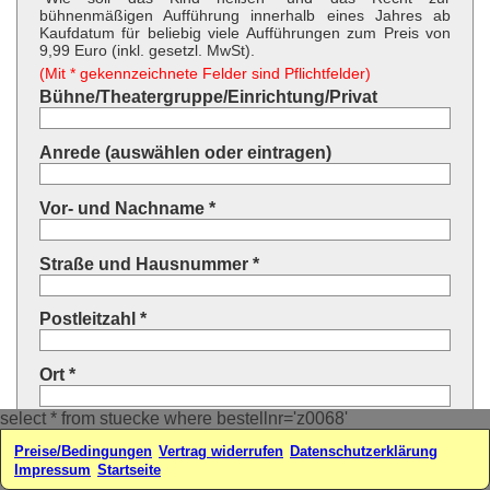
bühnenmäßigen Aufführung innerhalb eines Jahres ab
Kaufdatum für beliebig viele Aufführungen zum Preis von
9,99 Euro (inkl. gesetzl. MwSt).
(Mit * gekennzeichnete Felder sind Pflichtfelder)
Bühne/Theatergruppe/Einrichtung/Privat
Anrede (auswählen oder eintragen)
Vor- und Nachname *
Straße und Hausnummer *
Postleitzahl *
Ort *
select * from stuecke where bestellnr='z0068'
Land * (auswählen oder eintragen)
Preise/Bedingungen
Vertrag widerrufen
Datenschutzerklärung
Impressum
Startseite
Ihre E-Mail-Adresse*