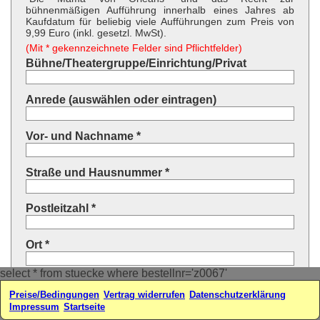
bühnenmäßigen Aufführung innerhalb eines Jahres ab
Kaufdatum für beliebig viele Aufführungen zum Preis von
9,99 Euro (inkl. gesetzl. MwSt).
(Mit * gekennzeichnete Felder sind Pflichtfelder)
Bühne/Theatergruppe/Einrichtung/Privat
Anrede (auswählen oder eintragen)
Vor- und Nachname *
Straße und Hausnummer *
Postleitzahl *
Ort *
select * from stuecke where bestellnr='z0067'
Land * (auswählen oder eintragen)
Preise/Bedingungen
Vertrag widerrufen
Datenschutzerklärung
Impressum
Startseite
Ihre E-Mail-Adresse*