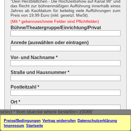
"Dein Herzblättchen - Die Hochzeitsshow auf Kanal 98" und
das Recht zur bühnenmäßigen Aufführung innerhalb eines
Jahres ab Kaufdatum für beliebig viele Aufführungen zum
Preis von 19,99 Euro (inkl. gesetzl. MwSt).
(Mit * gekennzeichnete Felder sind Pflichtfelder)
Bühne/Theatergruppe/Einrichtung/Privat
Anrede (auswählen oder eintragen)
Vor- und Nachname *
Straße und Hausnummer *
Postleitzahl *
Ort *
select * from stuecke where bestellnr='z0066'
Land * (auswählen oder eintragen)
Preise/Bedingungen
Vertrag widerrufen
Datenschutzerklärung
Impressum
Startseite