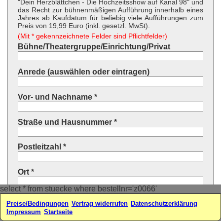
"Dein Herzblättchen - Die Hochzeitsshow auf Kanal 98" und
das Recht zur bühnenmäßigen Aufführung innerhalb eines
Jahres ab Kaufdatum für beliebig viele Aufführungen zum
Preis von 19,99 Euro (inkl. gesetzl. MwSt).
(Mit * gekennzeichnete Felder sind Pflichtfelder)
Bühne/Theatergruppe/Einrichtung/Privat
Anrede (auswählen oder eintragen)
Vor- und Nachname *
Straße und Hausnummer *
Postleitzahl *
Ort *
select * from stuecke where bestellnr='z0066'
Land * (auswählen oder eintragen)
Preise/Bedingungen
Vertrag widerrufen
Datenschutzerklärung
Impressum
Startseite