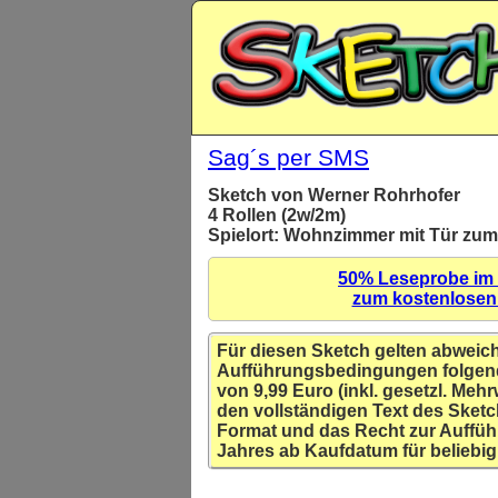
Sag´s per SMS
Sketch von Werner Rohrhofer
4 Rollen (2w/2m)
Spielort: Wohnzimmer mit Tür zu
50% Leseprobe im
zum kostenlose
Für diesen Sketch gelten abweic
Aufführungsbedingungen folgen
von 9,99 Euro (inkl. gesetzl. Mehr
den vollständigen Text des Sketc
Format und das Recht zur Auffüh
Jahres ab Kaufdatum für beliebig