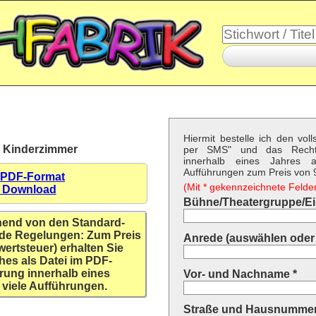
Hiermit bestelle ich den vol
m Kinderzimmer
per SMS" und das Recht
innerhalb eines Jahres a
Aufführungen zum Preis von 9,
 PDF-Format
(Mit * gekennzeichnete Felder 
n Download
Bühne/Theatergruppe/Ein
hend von den Standard-
de Regelungen: Zum Preis
Anrede (auswählen oder 
wertsteuer) erhalten Sie
hes als Datei im PDF-
rung innerhalb eines
Vor- und Nachname *
 viele Aufführungen.
Straße und Hausnummer