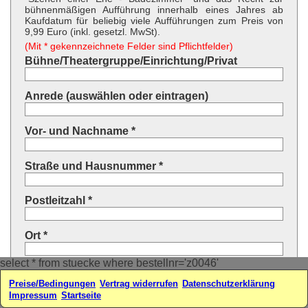
bühnenmäßigen Aufführung innerhalb eines Jahres ab
Kaufdatum für beliebig viele Aufführungen zum Preis von
9,99 Euro (inkl. gesetzl. MwSt).
(Mit * gekennzeichnete Felder sind Pflichtfelder)
Bühne/Theatergruppe/Einrichtung/Privat
Anrede (auswählen oder eintragen)
Vor- und Nachname *
Straße und Hausnummer *
Postleitzahl *
Ort *
select * from stuecke where bestellnr='z0046'
Land * (auswählen oder eintragen)
Preise/Bedingungen
Vertrag widerrufen
Datenschutzerklärung
Impressum
Startseite
Ihre E-Mail-Adresse*