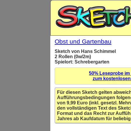
Obst und Gartenbau
Sketch von Hans Schimmel
2 Rollen (0w/2m)
Spielort: Schrebergarten
50% Leseprobe im
zum kostenlose
Für diesen Sketch gelten abweic
Aufführungsbedingungen folgen
von 9,99 Euro (inkl. gesetzl. Mehr
den vollständigen Text des Sketc
Format und das Recht zur Auffüh
Jahres ab Kaufdatum für beliebig