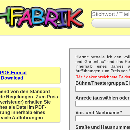
Hiermit bestelle ich den vo
und Gartenbau" und das Re
innerhalb eines Jahres a
Aufführungen zum Preis von 9,
 PDF-Format
(Mit * gekennzeichnete Felder 
n Download
Bühne/Theatergruppe/Ein
hend von den Standard-
de Regelungen: Zum Preis
Anrede (auswählen oder 
wertsteuer) erhalten Sie
hes als Datei im PDF-
rung innerhalb eines
Vor- und Nachname *
 viele Aufführungen.
Straße und Hausnummer