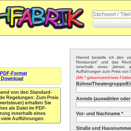
Hiermit bestelle ich den v
Restaurant" und das Rech
innerhalb eines Jahres a
Aufführungen zum Preis von 9,
 PDF-Format
(Mit * gekennzeichnete Felder 
n Download
Bühne/Theatergruppe/Ein
hend von den Standard-
de Regelungen: Zum Preis
Anrede (auswählen oder 
wertsteuer) erhalten Sie
hes als Datei im PDF-
rung innerhalb eines
Vor- und Nachname *
 viele Aufführungen.
Straße und Hausnummer