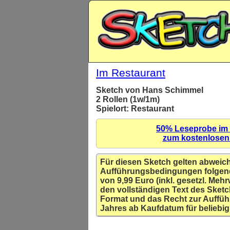
Im Restaurant
Sketch von Hans Schimmel
2 Rollen (1w/1m)
Spielort: Restaurant
50% Leseprobe im
zum kostenlose
Für diesen Sketch gelten abweic
Aufführungsbedingungen folgen
von 9,99 Euro (inkl. gesetzl. Mehr
den vollständigen Text des Sketc
Format und das Recht zur Auffüh
Jahres ab Kaufdatum für beliebig