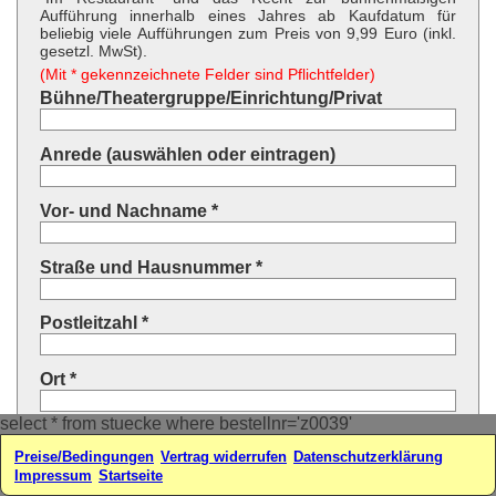
Aufführung innerhalb eines Jahres ab Kaufdatum für
beliebig viele Aufführungen zum Preis von 9,99 Euro (inkl.
gesetzl. MwSt).
(Mit * gekennzeichnete Felder sind Pflichtfelder)
Bühne/Theatergruppe/Einrichtung/Privat
Anrede (auswählen oder eintragen)
Vor- und Nachname *
Straße und Hausnummer *
Postleitzahl *
Ort *
select * from stuecke where bestellnr='z0039'
Land * (auswählen oder eintragen)
Preise/Bedingungen
Vertrag widerrufen
Datenschutzerklärung
Impressum
Startseite
Ihre E-Mail-Adresse*