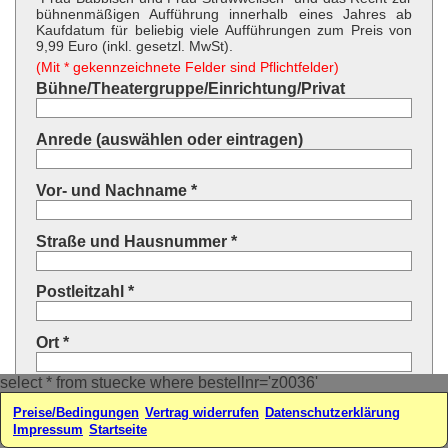
bühnenmäßigen Aufführung innerhalb eines Jahres ab
Kaufdatum für beliebig viele Aufführungen zum Preis von
9,99 Euro (inkl. gesetzl. MwSt).
(Mit * gekennzeichnete Felder sind Pflichtfelder)
Bühne/Theatergruppe/Einrichtung/Privat
Anrede (auswählen oder eintragen)
Vor- und Nachname *
Straße und Hausnummer *
Postleitzahl *
Ort *
select * from stuecke where bestellnr='z0036'
Land * (auswählen oder eintragen)
Preise/Bedingungen
Vertrag widerrufen
Datenschutzerklärung
Impressum
Startseite
Ihre E-Mail-Adresse*