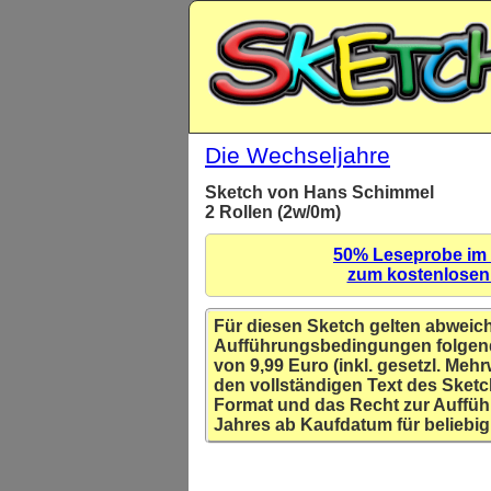
Die Wechseljahre
Sketch von Hans Schimmel
2 Rollen (2w/0m)
50% Leseprobe im
zum kostenlose
Für diesen Sketch gelten abweic
Aufführungsbedingungen folgen
von 9,99 Euro (inkl. gesetzl. Mehr
den vollständigen Text des Sketc
Format und das Recht zur Auffüh
Jahres ab Kaufdatum für beliebig