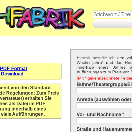
Hiermit bestelle ich den vo
Wechseljahre" und das Rec
innerhalb eines Jahres a
 PDF-Format
Aufführungen zum Preis von 9,
n Download
(Mit * gekennzeichnete Felder 
Bühne/Theatergruppe/Ein
hend von den Standard-
de Regelungen: Zum Preis
wertsteuer) erhalten Sie
Anrede (auswählen oder 
hes als Datei im PDF-
rung innerhalb eines
 viele Aufführungen.
Vor- und Nachname *
Straße und Hausnummer