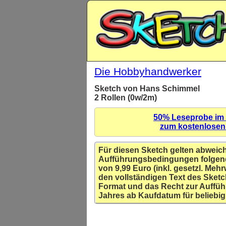
Die Hobbyhandwerker
Sketch von Hans Schimmel
2 Rollen (0w/2m)
50% Leseprobe im
zum kostenlose
Für diesen Sketch gelten abweic
Aufführungsbedingungen folgen
von 9,99 Euro (inkl. gesetzl. Mehr
den vollständigen Text des Sketc
Format und das Recht zur Auffüh
Jahres ab Kaufdatum für beliebig