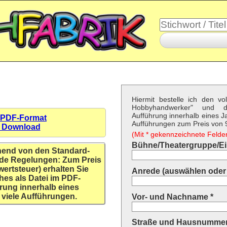
Hiermit bestelle ich den vo
Hobbyhandwerker" und 
Aufführung innerhalb eines Ja
 PDF-Format
Aufführungen zum Preis von 9,
n Download
(Mit * gekennzeichnete Felder 
Bühne/Theatergruppe/Ein
hend von den Standard-
de Regelungen: Zum Preis
wertsteuer) erhalten Sie
Anrede (auswählen oder 
hes als Datei im PDF-
rung innerhalb eines
 viele Aufführungen.
Vor- und Nachname *
Straße und Hausnummer