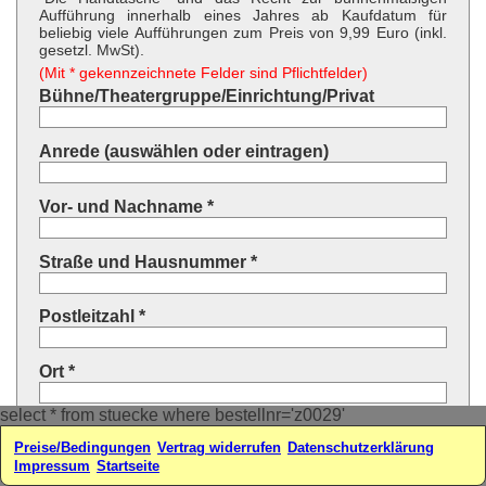
Aufführung innerhalb eines Jahres ab Kaufdatum für
beliebig viele Aufführungen zum Preis von 9,99 Euro (inkl.
gesetzl. MwSt).
(Mit * gekennzeichnete Felder sind Pflichtfelder)
Bühne/Theatergruppe/Einrichtung/Privat
Anrede (auswählen oder eintragen)
Vor- und Nachname *
Straße und Hausnummer *
Postleitzahl *
Ort *
select * from stuecke where bestellnr='z0029'
Land * (auswählen oder eintragen)
Preise/Bedingungen
Vertrag widerrufen
Datenschutzerklärung
Impressum
Startseite
Ihre E-Mail-Adresse*