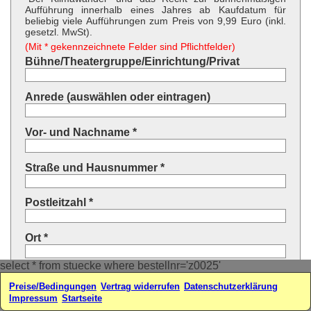
Aufführung innerhalb eines Jahres ab Kaufdatum für
beliebig viele Aufführungen zum Preis von 9,99 Euro (inkl.
gesetzl. MwSt).
(Mit * gekennzeichnete Felder sind Pflichtfelder)
Bühne/Theatergruppe/Einrichtung/Privat
Anrede (auswählen oder eintragen)
Vor- und Nachname *
Straße und Hausnummer *
Postleitzahl *
Ort *
select * from stuecke where bestellnr='z0025'
Land * (auswählen oder eintragen)
Preise/Bedingungen
Vertrag widerrufen
Datenschutzerklärung
Impressum
Startseite
Ihre E-Mail-Adresse*