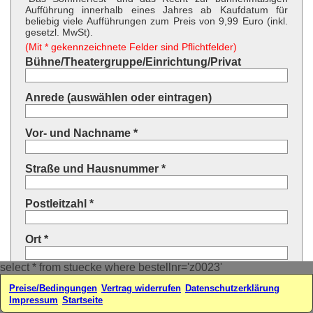
Aufführung innerhalb eines Jahres ab Kaufdatum für
beliebig viele Aufführungen zum Preis von 9,99 Euro (inkl.
gesetzl. MwSt).
(Mit * gekennzeichnete Felder sind Pflichtfelder)
Bühne/Theatergruppe/Einrichtung/Privat
Anrede (auswählen oder eintragen)
Vor- und Nachname *
Straße und Hausnummer *
Postleitzahl *
Ort *
select * from stuecke where bestellnr='z0023'
Land * (auswählen oder eintragen)
Preise/Bedingungen
Vertrag widerrufen
Datenschutzerklärung
Impressum
Startseite
Ihre E-Mail-Adresse*