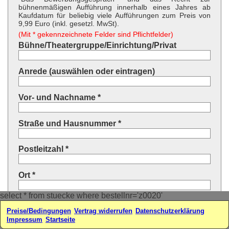
bühnenmäßigen Aufführung innerhalb eines Jahres ab
Kaufdatum für beliebig viele Aufführungen zum Preis von
9,99 Euro (inkl. gesetzl. MwSt).
(Mit * gekennzeichnete Felder sind Pflichtfelder)
Bühne/Theatergruppe/Einrichtung/Privat
Anrede (auswählen oder eintragen)
Vor- und Nachname *
Straße und Hausnummer *
Postleitzahl *
Ort *
select * from stuecke where bestellnr='z0020'
Land * (auswählen oder eintragen)
Preise/Bedingungen
Vertrag widerrufen
Datenschutzerklärung
Impressum
Startseite
Ihre E-Mail-Adresse*