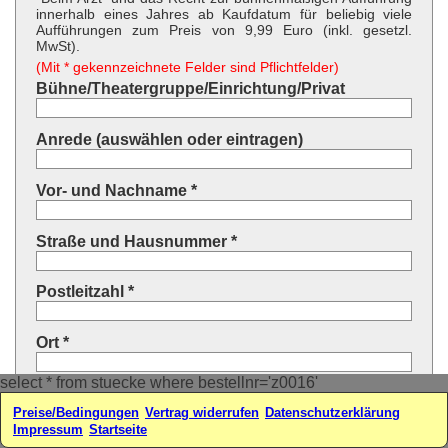
innerhalb eines Jahres ab Kaufdatum für beliebig viele
Aufführungen zum Preis von 9,99 Euro (inkl. gesetzl.
MwSt).
(Mit * gekennzeichnete Felder sind Pflichtfelder)
Bühne/Theatergruppe/Einrichtung/Privat
Anrede (auswählen oder eintragen)
Vor- und Nachname *
Straße und Hausnummer *
Postleitzahl *
Ort *
select * from stuecke where bestellnr='z0016'
Land * (auswählen oder eintragen)
Preise/Bedingungen
Vertrag widerrufen
Datenschutzerklärung
Impressum
Startseite
Ihre E-Mail-Adresse*